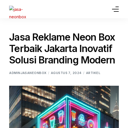
Home
Jasa Reklame Neon Box
Jasa Pembuatan Neon Box
Terbaik Jakarta Inovatif
Gallery
Solusi Branding Modern
Article
ADMINJASANEONBOX
AGUSTUS 7, 2024
ARTIKEL
Jasa Lainnya
Contact Us