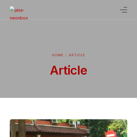
Home
Jasa Pembuatan Neon Box
HOME
ARTICLE
Gallery
Article
Article
Jasa Lainnya
Contact Us