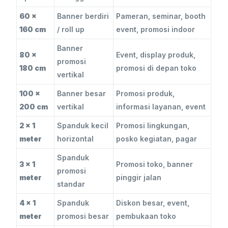
60 x
Banner berdiri
Pameran, seminar, booth
160 cm
/ roll up
event, promosi indoor
Banner
80 x
Event, display produk,
promosi
180 cm
promosi di depan toko
vertikal
100 x
Banner besar
Promosi produk,
200 cm
vertikal
informasi layanan, event
2 x 1
Spanduk kecil
Promosi lingkungan,
meter
horizontal
posko kegiatan, pagar
Spanduk
3 x 1
Promosi toko, banner
promosi
meter
pinggir jalan
standar
4 x 1
Spanduk
Diskon besar, event,
meter
promosi besar
pembukaan toko