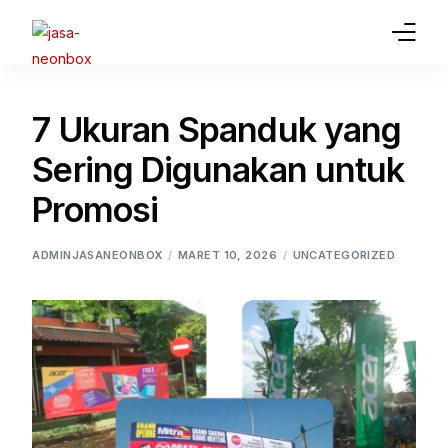
Home
7 Ukuran Spanduk yang
Jasa Pembuatan Neon Box
Sering Digunakan untuk
Gallery
Promosi
Article
ADMINJASANEONBOX
MARET 10, 2026
UNCATEGORIZED
Jasa Lainnya
Contact Us