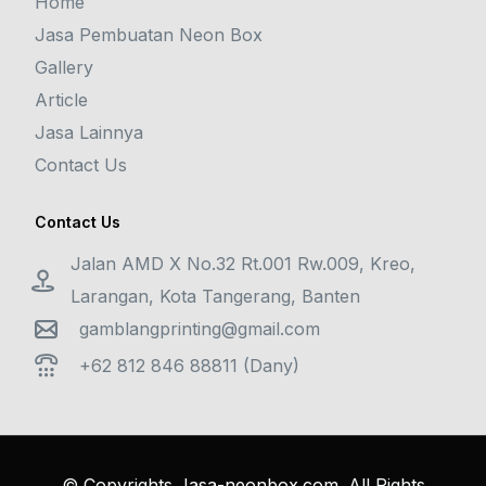
Home
Jasa Pembuatan Neon Box
Gallery
Article
Jasa Lainnya
Contact Us
Contact Us
Jalan AMD X No.32 Rt.001 Rw.009, Kreo,
Larangan, Kota Tangerang, Banten
gamblangprinting@gmail.com
+62 812 846 88811 (Dany)
© Copyrights
Jasa-neonbox.com
. All Rights