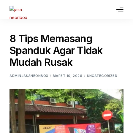
Home
8 Tips Memasang
Jasa Pembuatan Neon Box
Spanduk Agar Tidak
Gallery
Mudah Rusak
Article
ADMINJASANEONBOX
MARET 10, 2026
UNCATEGORIZED
Jasa Lainnya
Contact Us