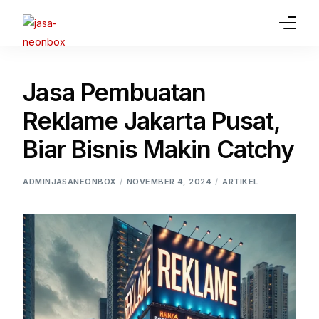
Home
Jasa Pembuatan
Jasa Pembuatan Neon Box
Reklame Jakarta Pusat,
Gallery
Biar Bisnis Makin Catchy
Article
ADMINJASANEONBOX
NOVEMBER 4, 2024
ARTIKEL
Jasa Lainnya
Contact Us