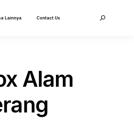
sa Lainnya
Contact Us
ox Alam
erang