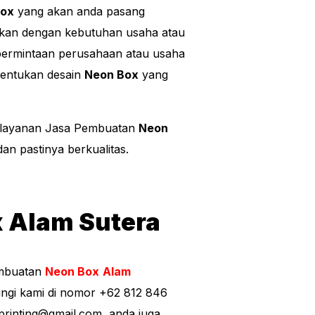
Box
yang akan anda pasang
ikan dengan kebutuhan usaha atau
 permintaan perusahaan atau usaha
nentukan desain
Neon Box
yang
n layanan Jasa Pembuatan
Neon
an pastinya berkualitas.
 Alam Sutera
embuatan
Neon Box
Alam
ngi kami di nomor +62 812 846
rinting@gmail.com
, anda juga