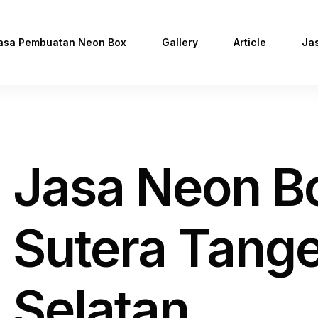
asa Pembuatan Neon Box
Gallery
Article
Ja
Jasa Neon B
Sutera Tang
Selatan