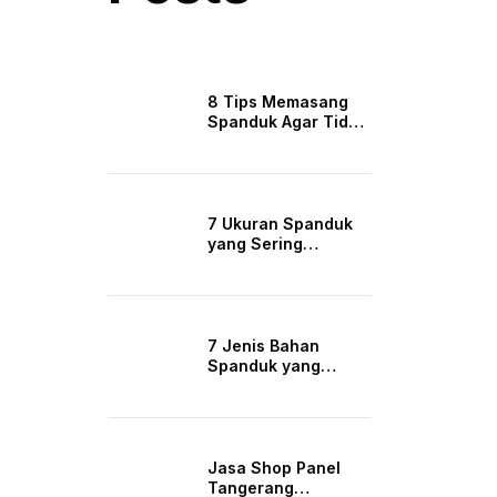
8 Tips Memasang
Spanduk Agar Tidak
Mudah Rusak
7 Ukuran Spanduk
yang Sering
Digunakan untuk
Promosi
7 Jenis Bahan
Spanduk yang
Paling Sering
Digunakan
Jasa Shop Panel
Tangerang