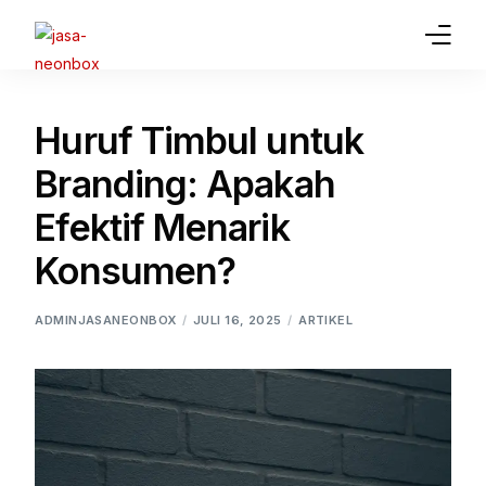
Home
Huruf Timbul untuk
Jasa Pembuatan Neon Box
Branding: Apakah
Gallery
Efektif Menarik
Konsumen?
Article
Jasa Lainnya
ADMINJASANEONBOX
JULI 16, 2025
ARTIKEL
Contact Us